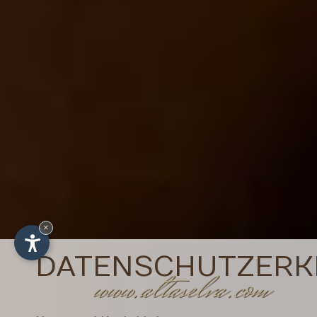
×
DATENSCHUTZERK
www.altaselva.com